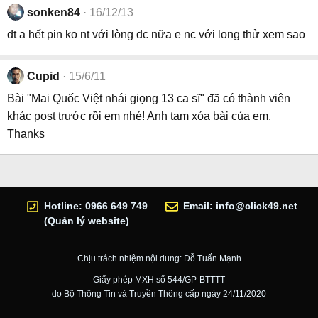
sonken84
16/12/13
đt a hết pin ko nt với lòng đc nữa e nc với long thử xem sao
Cupid
15/6/11
Bài "Mai Quốc Việt nhái giọng 13 ca sĩ" đã có thành viên
khác post trước rồi em nhé! Anh tạm xóa bài của em.
Thanks
Hotline: 0966 649 749
Email:
info@click49.net
(Quản lý website)
Chịu trách nhiệm nội dung: Đỗ Tuấn Mạnh
Giấy phép MXH số 544/GP-BTTTT
do Bộ Thông Tin và Truyền Thông cấp ngày 24/11/2020