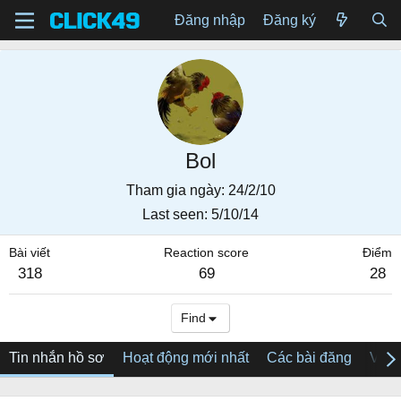
Đăng nhập
Đăng ký
Bol
Tham gia ngày
24/2/10
Last seen
5/10/14
Bài viết
Reaction score
Điểm
318
69
28
Find
Tin nhắn hồ sơ
Hoạt động mới nhất
Các bài đăng
Về tô