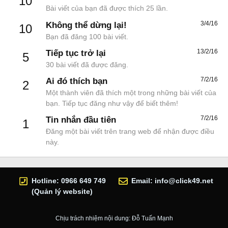
10
Bài viết của bạn đã được thích 25 lần.
3/4/16
Không thể dừng lại!
10
Bạn đã đăng 100 bài viết.
13/2/16
Tiếp tục trở lại
5
30 bài viết đã được đăng.
7/2/16
Ai đó thích bạn
2
Một thành viên đã thích một trong những bài viết của
bạn. Tiếp tục đăng như vậy để biết thêm!
7/2/16
Tin nhắn đầu tiên
1
Đăng một bài viết trên trang web để nhận được điều
này.
Hotline: 0966 649 749
Email:
info@click49.net
(Quản lý website)
Chịu trách nhiệm nội dung: Đỗ Tuấn Mạnh