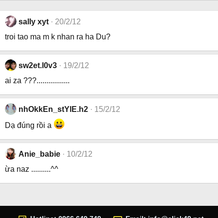
sally xyt
20/2/12
troi tao ma m k nhan ra ha Du?
sw2et.l0v3
19/2/12
ai za ???.................
nhOkkEn_stYlE.h2
15/2/12
Dạ đúng rồi a
Anie_babie
10/2/12
ừa naz ..........^^