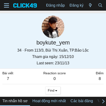
Đăng nhập
Đăng ký
boykute_yem
34
·
From
113/3, Bùi Thị Xuân, TP.Bảo Lộc
Tham gia ngày
15/12/10
Last seen
23/11/13
Bài viết
Reaction score
Điểm
7
0
8
Find
Tin nhắn hồ sơ
Hoạt động mới nhất
Các bài đăng
Về tô