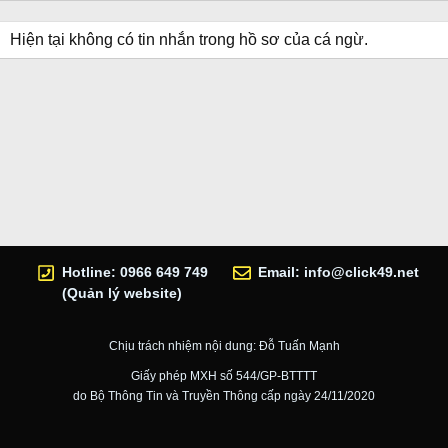
Hiện tại không có tin nhắn trong hồ sơ của cá ngừ.
Hotline: 0966 649 749
Email:
info@click49.net
(Quản lý website)
Chịu trách nhiệm nội dung: Đỗ Tuấn Mạnh
Giấy phép MXH số 544/GP-BTTTT
do Bộ Thông Tin và Truyền Thông cấp ngày 24/11/2020