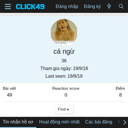
Đăng nhập
Đăng ký
cá ngừ
36
Tham gia ngày
19/9/18
Last seen
19/9/19
Bài viết
Reaction score
Điểm
49
0
8
Find
Tin nhắn hồ sơ
Hoạt động mới nhất
Các bài đăng
Về tô