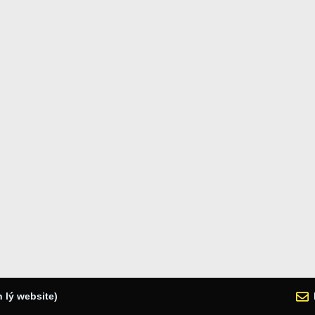
 lý website)