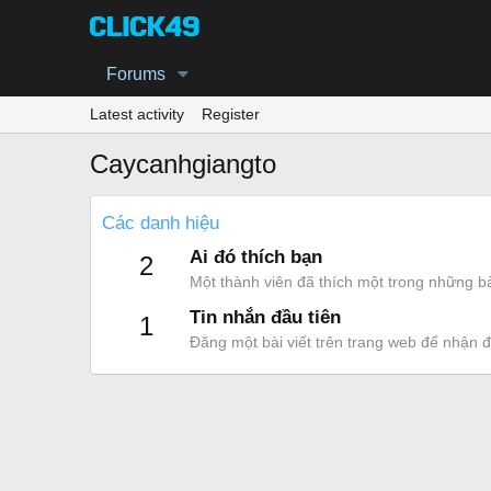
Forums
Latest activity
Register
Caycanhgiangto
Các danh hiệu
Ai đó thích bạn
2
Một thành viên đã thích một trong những bà
Tin nhắn đầu tiên
1
Đăng một bài viết trên trang web để nhận 