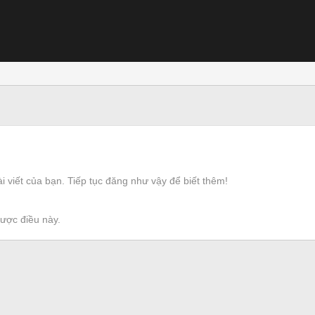
i viết của bạn. Tiếp tục đăng như vậy để biết thêm!
được điều này.