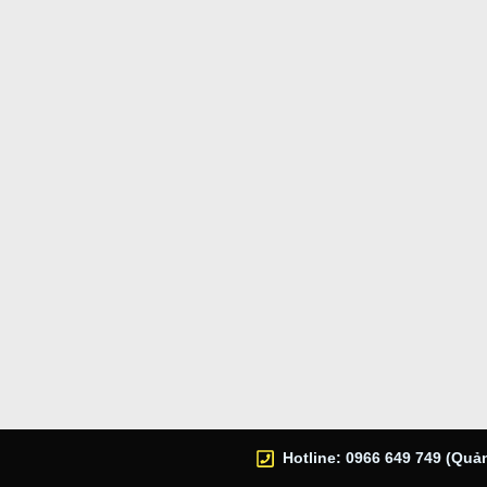
Hotline: 0966 649 749 (Quản