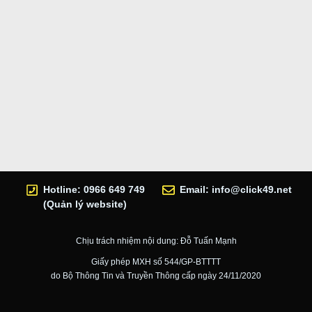
Hotline: 0966 649 749
Email:
info@click49.net
(Quản lý website)
Chịu trách nhiệm nội dung: Đỗ Tuấn Mạnh
Giấy phép MXH số 544/GP-BTTTT
do Bộ Thông Tin và Truyền Thông cấp ngày 24/11/2020