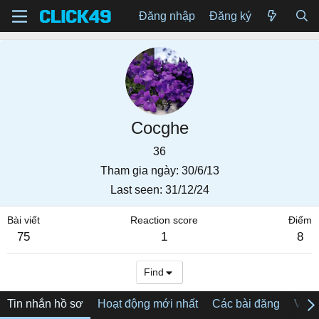
Đăng nhập
Đăng ký
Cocghe
36
Tham gia ngày
30/6/13
Last seen
31/12/24
Bài viết
Reaction score
Điểm
75
1
8
Find
Tin nhắn hồ sơ
Hoạt động mới nhất
Các bài đăng
Về tô