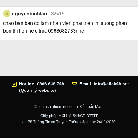
N
nguyenbinhlan
8/5/15
chao ban.ban co lam nhan vien phat trien thi truong phan
bon thi lien he c truc 0968682733nhe
Hotline: 0966 649 749
Email:
info@click49.net
(Quản lý website)
Chịu trách nhiệm nội dung: Đỗ Tuấn Mạnh
Giấy phép MXH số 544/GP-BTTTT
do Bộ Thông Tin và Truyền Thông cấp ngày 24/11/2020