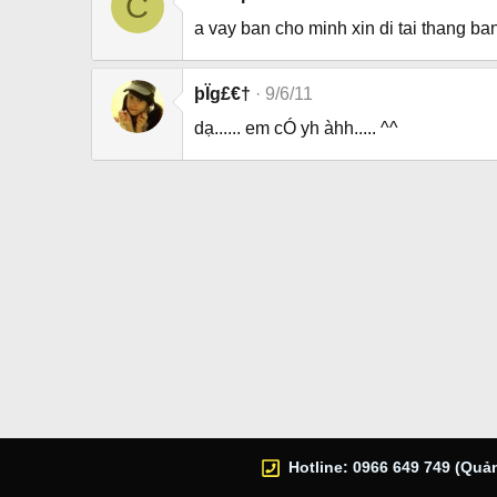
C
a vay ban cho minh xin di tai thang b
þÏg£€†
9/6/11
dạ...... em cÓ yh àhh..... ^^
Hotline: 0966 649 749 (Quản