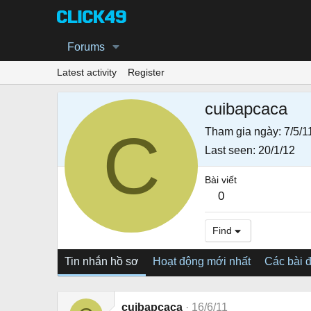
Forums
Latest activity
Register
cuibapcaca
C
Tham gia ngày
7/5/1
Last seen
20/1/12
Bài viết
0
Find
Tin nhắn hồ sơ
Hoạt động mới nhất
Các bài 
cuibapcaca
16/6/11