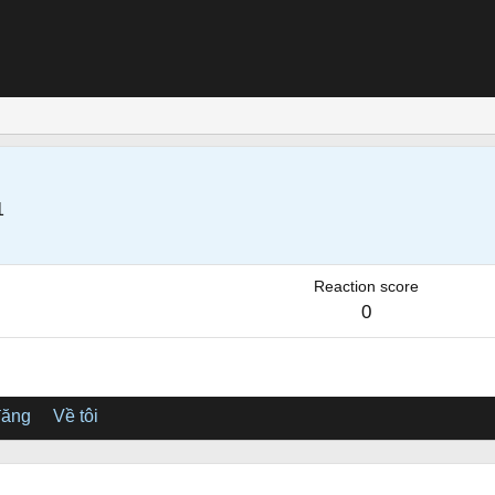
1
Reaction score
0
đăng
Về tôi