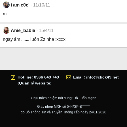
i am c0c'
11/10/11
m........................
Anie_babie
15/4/11
ngày ấm ....... luôn Zz nha :x:x:x
Hotline: 0966 649 749
Email:
info@click49.net
(Quản lý website)
Chịu trách nhiệm nội dung: Đỗ Tuấn Mạnh
Giấy phép MXH số 544/GP-BTTTT
do Bộ Thông Tin và Truyền Thông cấp ngày 24/11/2020