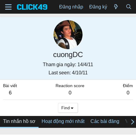
Đăng nhập
Đăng ký
cuongDC
Tham gia ngày
14/4/11
Last seen
4/10/11
Bài viết
Reaction score
Điểm
6
0
0
Find
Tin nhắn hồ sơ
Hoạt động mới nhất
Các bài đăng
Về tô