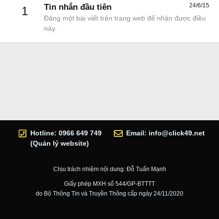
24/6/15
Tin nhắn đầu tiên
1
Đăng một bài viết trên trang web để nhận được điều
này.
Hotline: 0966 649 749
Email:
info@click49.net
(Quản lý website)
Chịu trách nhiệm nội dung: Đỗ Tuấn Mạnh
Giấy phép MXH số 544/GP-BTTTT
do Bộ Thông Tin và Truyền Thông cấp ngày 24/11/2020