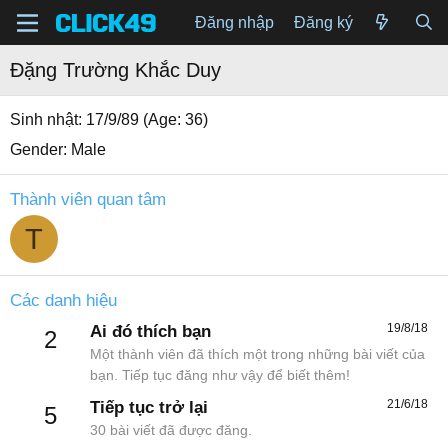
Đăng nhập
Đăng ký
Đặng Trường Khắc Duy
Sinh nhật
17/9/89 (Age: 36)
Gender
Male
Thành viên quan tâm
T
Các danh hiệu
19/8/18
Ai đó thích bạn
2
Một thành viên đã thích một trong những bài viết của
bạn. Tiếp tục đăng như vậy để biết thêm!
21/6/18
Tiếp tục trở lại
5
30 bài viết đã được đăng.