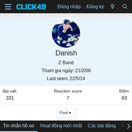
Đăng nhập
Đăng ký
Danish
Z Band
Tham gia ngày
21/2/08
Last seen
22/5/14
Bài viết
Reaction score
Điểm
331
7
63
Find
Tin nhắn hồ sơ
Hoạt động mới nhất
Các bài đăng
Về tô