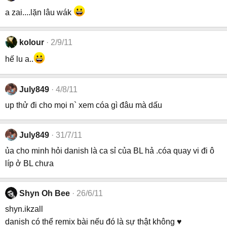
a zai....lặn lâu wák
kolour
2/9/11
hế lu a..
July849
4/8/11
up thử đi cho mọi n` xem cóa gì đâu mà dấu
July849
31/7/11
ủa cho minh hỏi danish là ca sỉ của BL hả .cóa quay vi đi ô
líp ở BL chưa
Shyn Oh Bee
26/6/11
shyn.ikzall
danish có thể remix bài nếu đó là sự thật không ♥