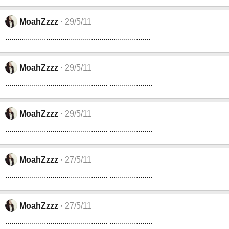
MoahZzzz
29/5/11
.......................................................................
MoahZzzz
29/5/11
.................................................. .....................
MoahZzzz
29/5/11
.................................................. .....................
MoahZzzz
27/5/11
.................................................. .....................
MoahZzzz
27/5/11
.................................................. .....................