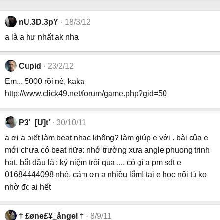
nU.3D.3pY
18/3/12
a là a hư nhất ak nha
Cupid
23/2/12
Em... 5000 rồi nè, kaka
http://www.click49.net/forum/game.php?gid=50
P3'_[U]t'
30/10/11
a ơi a biết làm beat nhac không? làm giúp e với . bài của e
mới chưa có beat nữa: nhớ trường xưa angle phuong trinh
hat. bắt dầu là : kỷ niệm trôi qua .... có gì a pm sdt e
01684444098 nhé. cảm ơn a nhiều lắm! tại e học nội tú ko
nhờ đc ai hết
† £øne£¥_ångel †
8/9/11