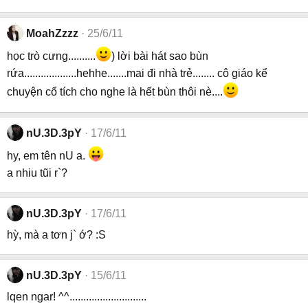
MoahZzzz
25/6/11
học trò cưng..........
) lời bài hát sao bùn
rứa...................hehhe.......mai đi nhà trẻ........ cô giáo kể
chuyện cổ tích cho nghe là hết bùn thôi nè....
nU.3D.3pY
17/6/11
hy, em tên nU a.
a nhiu tũi r`?
nU.3D.3pY
17/6/11
hỳ, mà a tơn j` ớ? :S
nU.3D.3pY
15/6/11
lqen ngar! ^^............................