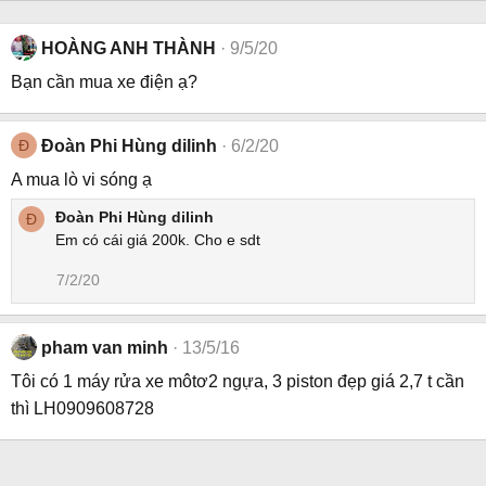
HOÀNG ANH THÀNH
9/5/20
Bạn cần mua xe điện ạ?
Đ
Đoàn Phi Hùng dilinh
6/2/20
A mua lò vi sóng ạ
Đoàn Phi Hùng dilinh
Đ
Em có cái giá 200k. Cho e sdt
7/2/20
pham van minh
13/5/16
Tôi có 1 máy rửa xe môtơ2 ngựa, 3 piston đẹp giá 2,7 t cần
thì LH0909608728