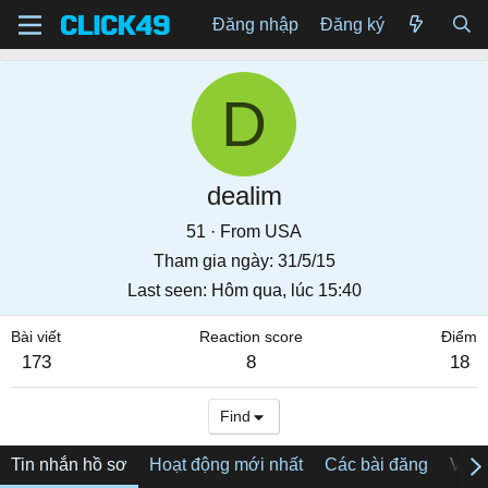
Đăng nhập
Đăng ký
D
dealim
51
·
From
USA
Tham gia ngày
31/5/15
Last seen
Hôm qua, lúc 15:40
Bài viết
Reaction score
Điểm
173
8
18
Find
Tin nhắn hồ sơ
Hoạt động mới nhất
Các bài đăng
Về tô