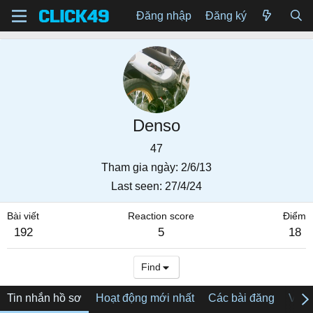
Đăng nhập
Đăng ký
Denso
47
Tham gia ngày
2/6/13
Last seen
27/4/24
Bài viết
Reaction score
Điểm
192
5
18
Find
Tin nhắn hồ sơ
Hoạt động mới nhất
Các bài đăng
Về tô