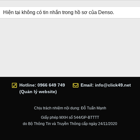
Hiện tại không có tin nhắn trong hồ sơ của Denso.
Hotline: 0966 649 749
Email:
info@click49.net
(Quản lý website)
Chịu trách nhiệm nội dung: Đỗ Tuấn Mạnh
Giấy phép MXH số 544/GP-BTTTT
do Bộ Thông Tin và Truyền Thông cấp ngày 24/11/2020