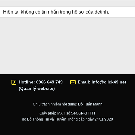
Hiện tại không có tin nhắn trong hồ sơ của detinh.
Hotline: 0966 649 749
Email:
info@click49.net
(Quản lý website)
Chịu trách nhiệm nội dung: Đỗ Tuấn Mạnh
Giấy phép MXH số 544/GP-BTTTT
do Bộ Thông Tin và Truyền Thông cấp ngày 24/11/2020