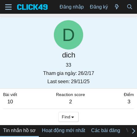
Đăng nhập
Đăng ký
D
dich
33
Tham gia ngày
26/2/17
Last seen
29/11/25
Bài viết
Reaction score
Điểm
10
2
3
Find
Tin nhắn hồ sơ
Hoạt động mới nhất
Các bài đăng
Về tô