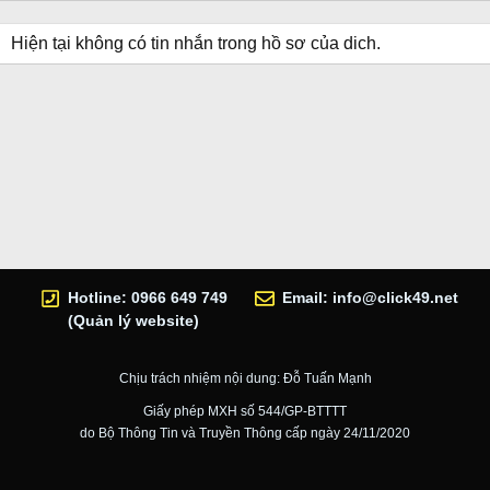
Hiện tại không có tin nhắn trong hồ sơ của dich.
Hotline: 0966 649 749
Email:
info@click49.net
(Quản lý website)
Chịu trách nhiệm nội dung: Đỗ Tuấn Mạnh
Giấy phép MXH số 544/GP-BTTTT
do Bộ Thông Tin và Truyền Thông cấp ngày 24/11/2020