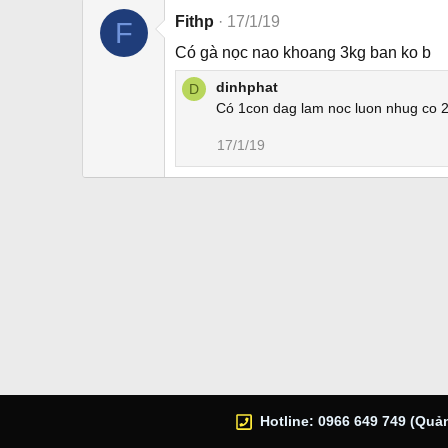
Fithp
17/1/19
F
Có gà nọc nao khoang 3kg ban ko b
dinhphat
D
Có 1con dag lam noc luon nhug co 2
17/1/19
Hotline: 0966 649 749 (Quản