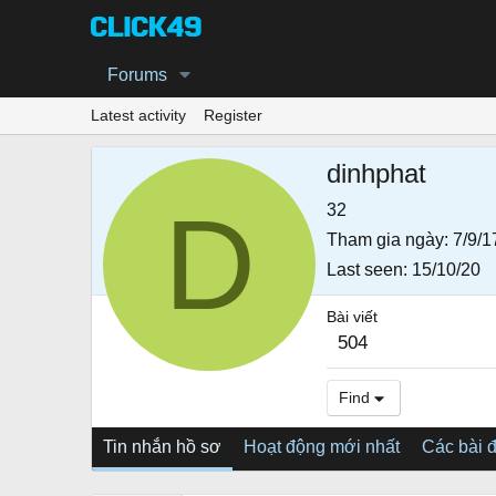
Forums
Latest activity
Register
dinhphat
D
32
Tham gia ngày
7/9/1
Last seen
15/10/20
Bài viết
504
Find
Tin nhắn hồ sơ
Hoạt động mới nhất
Các bài 