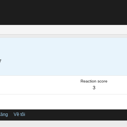
7
Reaction score
3
đăng
Về tôi