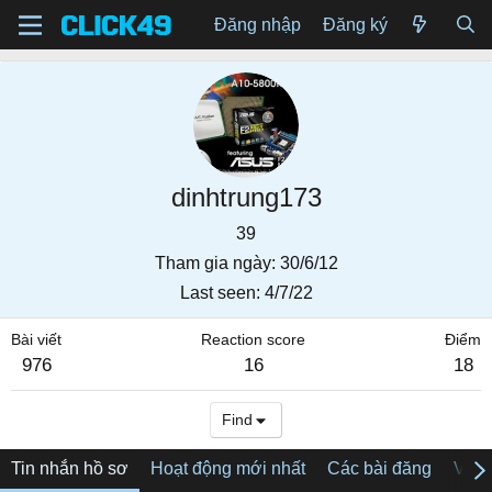
Đăng nhập
Đăng ký
dinhtrung173
39
Tham gia ngày
30/6/12
Last seen
4/7/22
Bài viết
Reaction score
Điểm
976
16
18
Find
Tin nhắn hồ sơ
Hoạt động mới nhất
Các bài đăng
Về tô