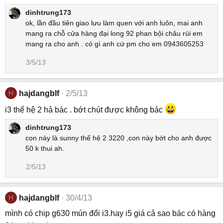
dinhtrung173
ok, lần đầu tiên giao lưu làm quen với anh luôn, mai anh
mang ra chỗ cửa hàng đại long 92 phan bội châu rùi em
mang ra cho anh . có gì anh cứ pm cho em 0943605253
3/5/13
H
hajdangblf
2/5/13
i3 thế hệ 2 hả bác . bớt chút được không bác
dinhtrung173
con này là sunny thế hệ 2 3220 ,con này bớt cho anh được
50 k thui ah.
2/5/13
H
hajdangblf
30/4/13
mình có chip g630 mún đổi i3.hay i5 giá cả sao bác có hàng