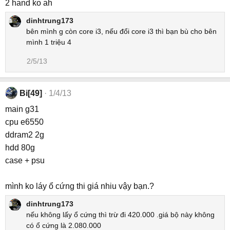
2 hand ko ah
dinhtrung173
bên mình g còn core i3, nếu đổi core i3 thì bạn bù cho bên
mình 1 triệu 4
2/5/13
Bi[49]
1/4/13
main g31
cpu e6550
ddram2 2g
hdd 80g
case + psu
mình ko láy ổ cứng thi giá nhiu vậy bạn.?
dinhtrung173
nếu không lấy ổ cứng thì trừ đi 420.000 .giá bộ này không
có ổ cứng là 2.080.000