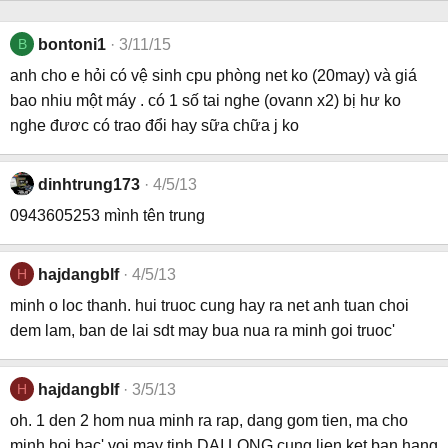
B
bontoni1
3/11/15
anh cho e hỏi có vệ sinh cpu phòng net ko (20may) và giá
bao nhiu một máy . có 1 số tai nghe (ovann x2) bị hư ko
nghe đươc có trao đổi hay sữa chữa j ko
dinhtrung173
4/5/13
0943605253 mình tên trung
H
hajdangblf
4/5/13
minh o loc thanh. hui truoc cung hay ra net anh tuan choi
dem lam, ban de lai sdt may bua nua ra minh goi truoc'
H
hajdangblf
3/5/13
oh. 1 den 2 hom nua minh ra rap, dang gom tien, ma cho
minh hoi bac' voi may tinh DAI LONG cung lien ket ban hang