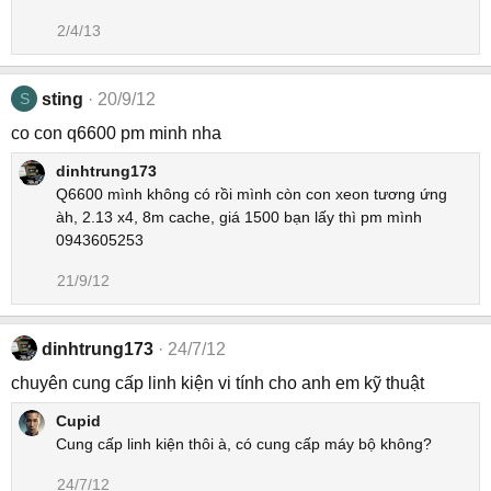
2/4/13
S
sting
20/9/12
co con q6600 pm minh nha
dinhtrung173
Q6600 mình không có rồi mình còn con xeon tương ứng
àh, 2.13 x4, 8m cache, giá 1500 bạn lấy thì pm mình
0943605253
21/9/12
dinhtrung173
24/7/12
chuyên cung cấp linh kiện vi tính cho anh em kỹ thuật
Cupid
Cung cấp linh kiện thôi à, có cung cấp máy bộ không?
24/7/12