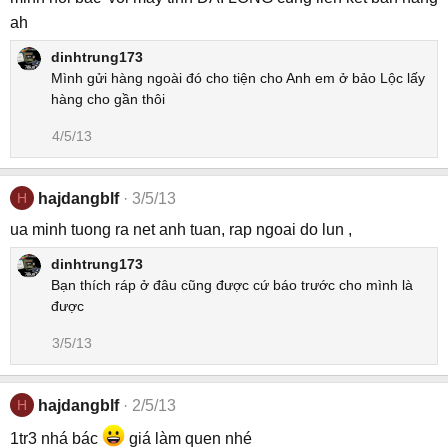
ah
dinhtrung173
Mình gửi hàng ngoài đó cho tiện cho Anh em ở bảo Lộc lấy
hàng cho gần thôi
4/5/13
H
hajdangblf
3/5/13
ua minh tuong ra net anh tuan, rap ngoai do lun ,
dinhtrung173
Bạn thích ráp ở đâu cũng được cứ báo trước cho mình là
được
3/5/13
H
hajdangblf
2/5/13
1tr3 nhá bác
giá làm quen nhé