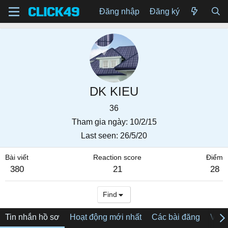
Đăng nhập
Đăng ký
DK KIEU
36
Tham gia ngày
10/2/15
Last seen
26/5/20
Bài viết
Reaction score
Điểm
380
21
28
Find
Tin nhắn hồ sơ
Hoạt động mới nhất
Các bài đăng
Về tô