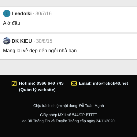
L
Leedolki
30/7/16
A ở đâu
DK KIEU
30/8/15
Mang lại vẻ đẹp đến ngôi nhà bạn.
Hotline: 0966 649 749
Email:
info@click49.net
(Quản lý website)
Chịu trách nhiệm nội dung: Đỗ Tuấn Mạnh
Giấy phép MXH số 544/GP-BTTTT
do Bộ Thông Tin và Truyền Thông cấp ngày 24/11/2020