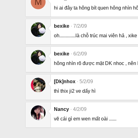
M
hi ai đây ta hông bít quen hông nhìn hô
bexike
7/2/09
oh.............là chỗ trúc mai viên hả , x
bexike
6/2/09
hông nhìn rõ được mặt DK nhoc , nên hô
[Dk]nhox
5/2/09
thì thix ji2 ve dấy hì
Nancy
4/2/09
vẽ cái gì em wen mất oài ......