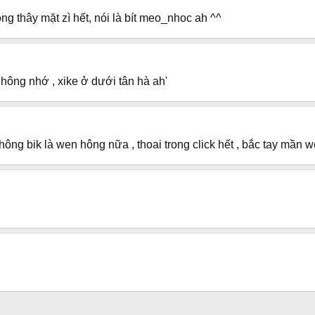
ng thây mặt zì hết, nói là bít meo_nhoc ah ^^
ike hông nhớ , xike ở dưới tân hà ah'
ng bik là wen hông nữa , thoai trong click hết , bắc tay mần we