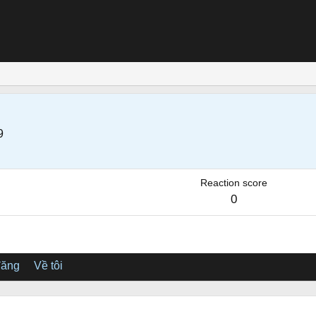
9
Reaction score
0
đăng
Về tôi