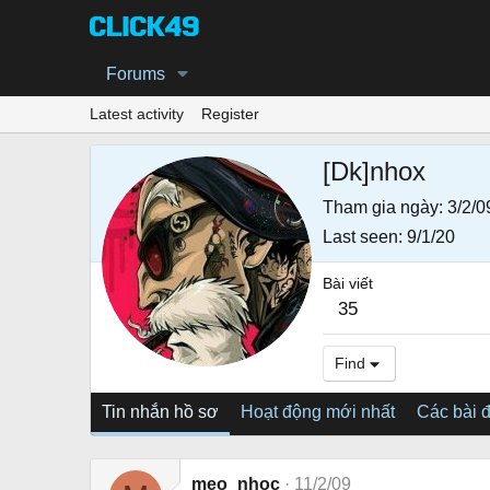
Forums
Latest activity
Register
[Dk]nhox
Tham gia ngày
3/2/0
Last seen
9/1/20
Bài viết
35
Find
Tin nhắn hồ sơ
Hoạt động mới nhất
Các bài 
meo_nhoc
11/2/09