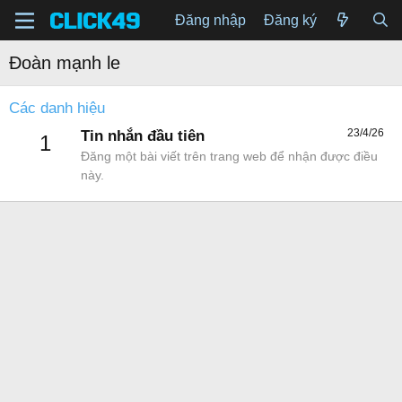
Đăng nhập
Đăng ký
Đoàn mạnh le
Các danh hiệu
23/4/26
Tin nhắn đầu tiên
1
Đăng một bài viết trên trang web để nhận được điều
này.