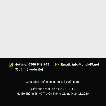
Hotline: 0966 649 749
Email:
info@click49.net
(Quản lý website)
Chịu trách nhiệm nội dung: Đỗ Tuấn Mạnh
Giấy phép MXH số 544/GP-BTTTT
do Bộ Thông Tin và Truyền Thông cấp ngày 24/11/2020