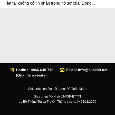
Hiện tại không có tin nhắn trong hồ sơ của .Dong...
Hotline: 0966 649 749
Email:
info@click49.net
(Quản lý website)
Chịu trách nhiệm nội dung: Đỗ Tuấn Mạnh
Giấy phép MXH số 544/GP-BTTTT
do Bộ Thông Tin và Truyền Thông cấp ngày 24/11/2020