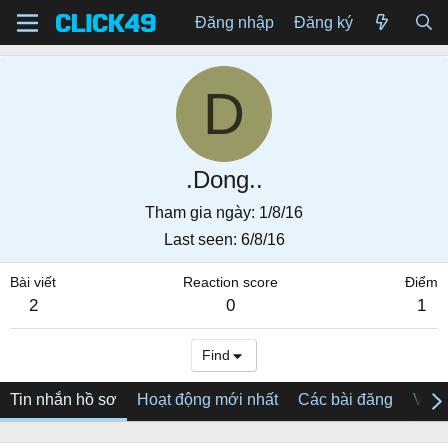
Đăng nhập
Đăng ký
D
.Dong..
Tham gia ngày
1/8/16
Last seen
6/8/16
Bài viết
Reaction score
Điểm
2
0
1
Find
Tin nhắn hồ sơ
Hoạt động mới nhất
Các bài đăng
Về tô