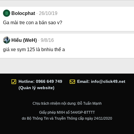
B
Bolocphat
26/10/19
Ga mài tre con a bán sao v?
Hiếu (WeH)
9/8/16
giá xe sym 125 là bnhiu thế a
Hotline: 0966 649 749
Email:
info@click49.net
(Quản lý website)
Chịu trách nhiệm nội dung: Đỗ Tuấn Mạnh
Giấy phép MXH số 544/GP-BTTTT
do Bộ Thông Tin và Truyền Thông cấp ngày 24/11/2020