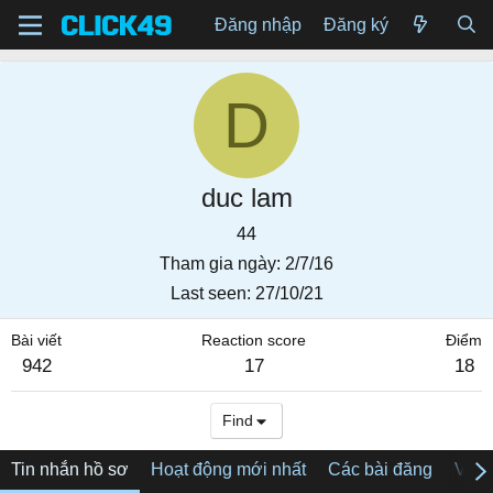
Đăng nhập
Đăng ký
D
duc lam
44
Tham gia ngày
2/7/16
Last seen
27/10/21
Bài viết
Reaction score
Điểm
942
17
18
Find
Tin nhắn hồ sơ
Hoạt động mới nhất
Các bài đăng
Về tô