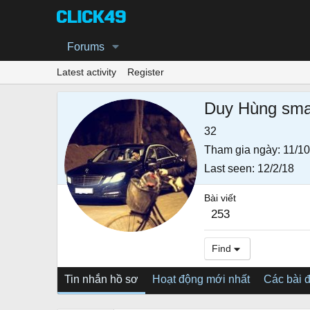
Forums
Latest activity
Register
Duy Hùng sma
32
Tham gia ngày
11/10
Last seen
12/2/18
Bài viết
253
Find
Tin nhắn hồ sơ
Hoạt động mới nhất
Các bài 