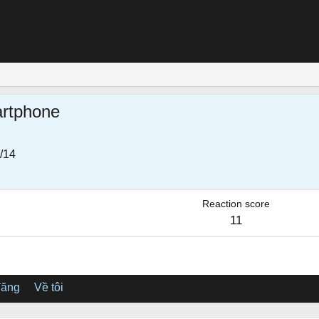
rtphone
/14
Reaction score
11
đăng
Về tôi