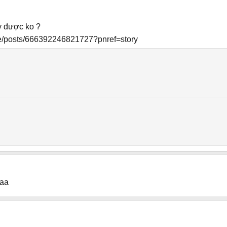
y được ko ?
e/posts/666392246821727?pnref=story
aaa