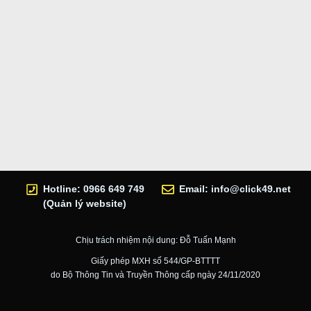
Hotline: 0966 649 749
Email:
info@click49.net
(Quản lý website)
Chịu trách nhiệm nội dung: Đỗ Tuấn Mạnh
Giấy phép MXH số 544/GP-BTTTT
do Bộ Thông Tin và Truyền Thông cấp ngày 24/11/2020