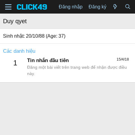
Đăng nhập
Đăng ký
Duy qyet
Sinh nhật
20/10/88 (Age: 37)
Các danh hiệu
15/4/18
Tin nhắn đầu tiên
1
Đăng một bài viết trên trang web để nhận được điều
này.