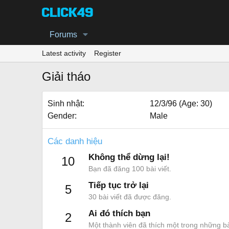
Forums
Latest activity
Register
Giải tháo
Sinh nhật
12/3/96 (Age: 30)
Gender
Male
Các danh hiệu
Không thể dừng lại!
10
Bạn đã đăng 100 bài viết.
Tiếp tục trở lại
5
30 bài viết đã được đăng.
Ai đó thích bạn
2
Một thành viên đã thích một trong những bà