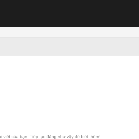
i viết của bạn. Tiếp tục đăng như vậy để biết thêm!