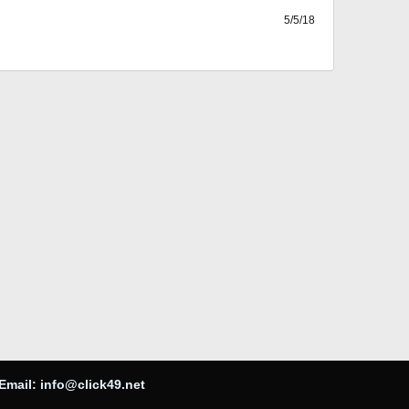
5/5/18
Email:
info@click49.net