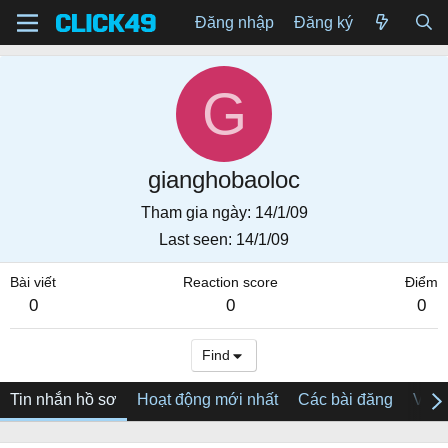
Đăng nhập
Đăng ký
G
gianghobaoloc
Tham gia ngày
14/1/09
Last seen
14/1/09
Bài viết
Reaction score
Điểm
0
0
0
Find
Tin nhắn hồ sơ
Hoạt động mới nhất
Các bài đăng
Về tô