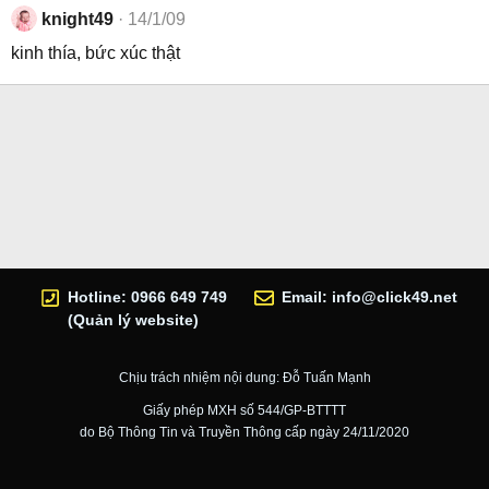
knight49
14/1/09
kinh thía, bức xúc thật
Hotline: 0966 649 749
Email:
info@click49.net
(Quản lý website)
Chịu trách nhiệm nội dung: Đỗ Tuấn Mạnh
Giấy phép MXH số 544/GP-BTTTT
do Bộ Thông Tin và Truyền Thông cấp ngày 24/11/2020