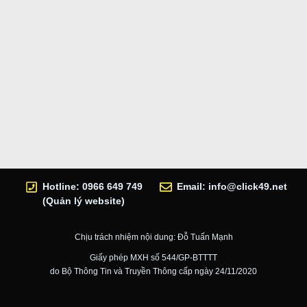
Hotline: 0966 649 749
Email:
info@click49.net
(Quản lý website)
Chịu trách nhiệm nội dung: Đỗ Tuấn Mạnh
Giấy phép MXH số 544/GP-BTTTT
do Bộ Thông Tin và Truyền Thông cấp ngày 24/11/2020