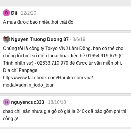
Đ
Đii
12/2/20
A mua được bao nhiêu.hoi thật đó.
Nguyen Truong Duong 87
8/6/19
Chúng tôi là công ty Tokyo VNJ Lâm Đồng. bạn có thể cho
chúng tôi biết số điện thoại hoặc liên hệ 01654.919.679 (C.
Trinh nhân sự) - 02633.710.979 để được tư vấn miễn phí.
Địa chỉ Fanpage:
https://www.facebook.com/Haruko.com.vn/?
modal=admin_todo_tour
N
nguyencuc333
18/10/18
chào chị! sàn nhựa giả gỗ có giá là 240k đã báo gồm phí thi
công ạ!