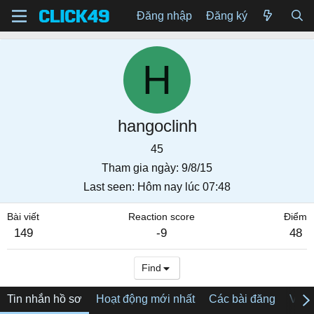
Đăng nhập
Đăng ký
H
hangoclinh
45
Tham gia ngày
9/8/15
Last seen
Hôm nay lúc 07:48
Bài viết
Reaction score
Điểm
149
-9
48
Find
Tin nhắn hồ sơ
Hoạt động mới nhất
Các bài đăng
Về tô