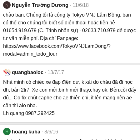
N
Nguyễn Trường Dương
11/6/18
chào bạn. Chúng tôi là công ty Tokyo VNJ Lâm Đồng. bạn
có thể cho chúng tôi biết số điện thoại hoặc liên hệ
01654.919.679 (C. Trinh nhân sự) - 02633.710.979 để được
tư vấn miễn phí. Địa chỉ Fanpage:
https://www.facebook.com/TokyoVNJLamDong/?
modal=admin_todo_tour
quangbaoloc
13/7/17
Nhà mình có chiếc xe đạp điện dư, k xài do cháu đã đi học
dh, bán 2tr7. Xe con mới,binh mới thay,chạy ok. Đèn,còi đấy
đủ... Co fix chút caphe cho ae thiện chi, ít lên mạng nên ae
cần thì alo nha.
Lh quang 0987.292425
H
hoang kuba
8/6/16