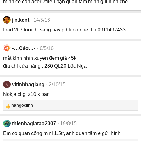
mình có con acer 2trieu bạn quan tâm mình gui hình cho
jin.kent
14/5/16
Ipad 2tr7 tuoi thi sang nay gd luon nhe. Lh 0911497433
•…Çáø…•
6/5/16
mắt kính nhìn xuyên đêm giá 45k
địa chỉ cửa hàng : 280 QL20 Lộc Nga
V
vitinhhagiang
2/10/15
Nokja xl gl z10 k ban
hangoclinh
R
e
a
thienhagiatao2007
19/8/15
c
Em có quan công mini 1.5tr, anh quan tâm e gửi hình
t