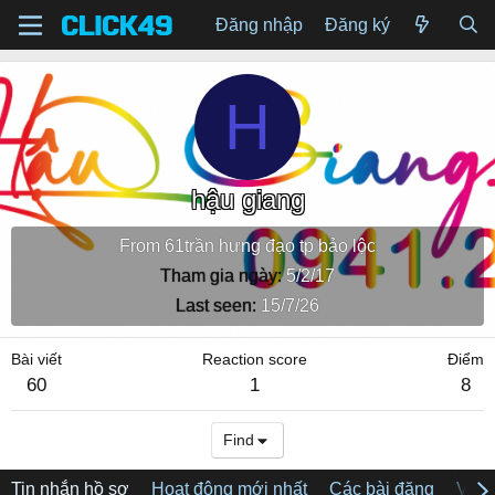
Đăng nhập
Đăng ký
H
hậu giang
From
61trần hưng đạo tp bảo lộc
Tham gia ngày
5/2/17
Last seen
15/7/26
Bài viết
Reaction score
Điểm
60
1
8
Find
Tin nhắn hồ sơ
Hoạt động mới nhất
Các bài đăng
Về tô