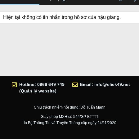
Hiện tại không có tin nhắn trong hồ sơ của hậu giang.
Hotline: 0966 649 749
Email:
info@click49.net
(Quản lý website)
Chịu trách nhiệm nội dung: Đỗ Tuấn Mạnh
Giấy phép MXH số 544/GP-BTTTT
do Bộ Thông Tin và Truyền Thông cấp ngày 24/11/2020