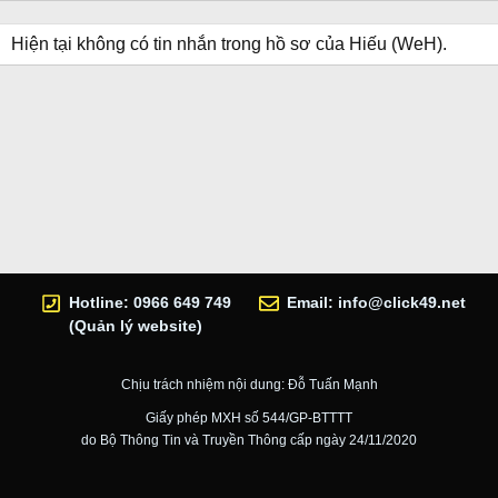
Hiện tại không có tin nhắn trong hồ sơ của Hiếu (WeH).
Hotline: 0966 649 749
Email:
info@click49.net
(Quản lý website)
Chịu trách nhiệm nội dung: Đỗ Tuấn Mạnh
Giấy phép MXH số 544/GP-BTTTT
do Bộ Thông Tin và Truyền Thông cấp ngày 24/11/2020