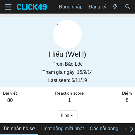
Đăng nhập
Đăng ký
Hiếu (WeH)
From
Bảo Lộc
Tham gia ngày
15/9/14
Last seen
6/11/19
Bài viết
Reaction score
Điểm
80
1
8
Find
Tin nhắn hồ sơ
Hoạt động mới nhất
Các bài đăng
Về tô