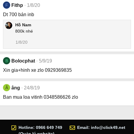
F
Fithp
1/8/20
Dt 700 bán inb
Hồ Nam
800k nhé
1/8/20
B
Bolocphat
5/9/19
Xin gia+hinh xe zlo 0929369835
Â
âng
24/8/19
Ban mua loa vitinh 0348586626 zlo
Hotline: 0966 649 749
Email:
info@click49.net
(Quản lý website)