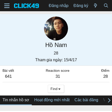
Đăng nhập
Đăng ký
Hồ Nam
28
Tham gia ngày
15/4/17
Bài viết
Reaction score
Điểm
641
31
28
Find
Tin nhắn hồ sơ
Hoạt động mới nhất
Các bài đăng
Về tô