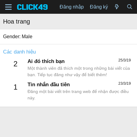
Đăng nhập
Đăng ký
Hoa trang
Gender
Male
Các danh hiệu
25/3/19
Ai đó thích bạn
2
Một thành viên đã thích một trong những bài viết của
bạn. Tiếp tục đăng như vậy để biết thêm!
23/3/19
Tin nhắn đầu tiên
1
Đăng một bài viết trên trang web để nhận được điều
này.