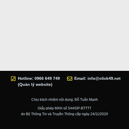
Hotline: 0966 649 749
Email:
info@click49.net
(Quản lý website)
Chịu trách nhiệm nội dung: Đỗ Tuấn Mạnh
Giấy phép MXH số 544/GP-BTTTT
do Bộ Thông Tin và Truyền Thông cấp ngày 24/11/2020