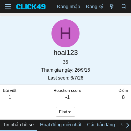
Đăng nhập
Đăng ký
H
hoai123
36
Tham gia ngày
26/9/16
Last seen
6/7/26
Bài viết
Reaction score
Điểm
1
-1
8
Find
Tin nhắn hồ sơ
Hoạt động mới nhất
Các bài đăng
Về tô