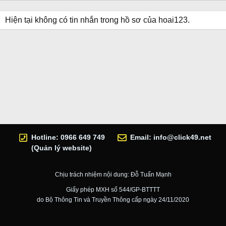
Hiện tại không có tin nhắn trong hồ sơ của hoai123.
Hotline: 0966 649 749
Email:
info@click49.net
(Quản lý website)
Chịu trách nhiệm nội dung: Đỗ Tuấn Mạnh
Giấy phép MXH số 544/GP-BTTTT
do Bộ Thông Tin và Truyền Thông cấp ngày 24/11/2020