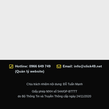
Hotline: 0966 649 749
Email:
info@click49.net
(Quản lý website)
Chịu trách nhiệm nội dung: Đỗ Tuấn Mạnh
Giấy phép MXH số 544/GP-BTTTT
do Bộ Thông Tin và Truyền Thông cấp ngày 24/11/2020