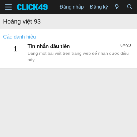
Đăng nhập
Đăng ký
Hoàng việt 93
Các danh hiệu
8/4/23
Tin nhắn đầu tiên
1
Đăng một bài viết trên trang web để nhận được điều
này.