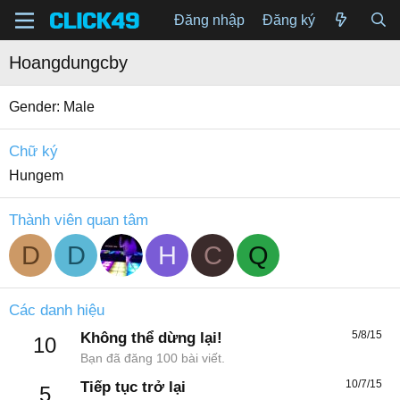
Đăng nhập
Đăng ký
Hoangdungcby
Gender
Male
Chữ ký
Hungem
Thành viên quan tâm
D
D
H
C
Q
Các danh hiệu
5/8/15
Không thể dừng lại!
10
Bạn đã đăng 100 bài viết.
10/7/15
Tiếp tục trở lại
5