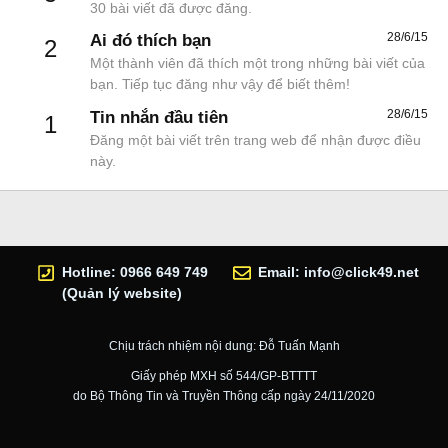
30 bài viết đã được đăng.
28/6/15
Ai đó thích bạn
2
Một thành viên đã thích một trong những bài viết của
bạn. Tiếp tục đăng như vậy để biết thêm!
28/6/15
Tin nhắn đầu tiên
1
Đăng một bài viết trên trang web để nhận được điều
này.
Hotline: 0966 649 749
Email:
info@click49.net
(Quản lý website)
Chịu trách nhiệm nội dung: Đỗ Tuấn Mạnh
Giấy phép MXH số 544/GP-BTTTT
do Bộ Thông Tin và Truyền Thông cấp ngày 24/11/2020