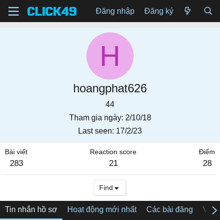
Đăng nhập
Đăng ký
H
hoangphat626
44
Tham gia ngày
2/10/18
Last seen
17/2/23
Bài viết
Reaction score
Điểm
283
21
28
Find
Tin nhắn hồ sơ
Hoạt động mới nhất
Các bài đăng
Về tô