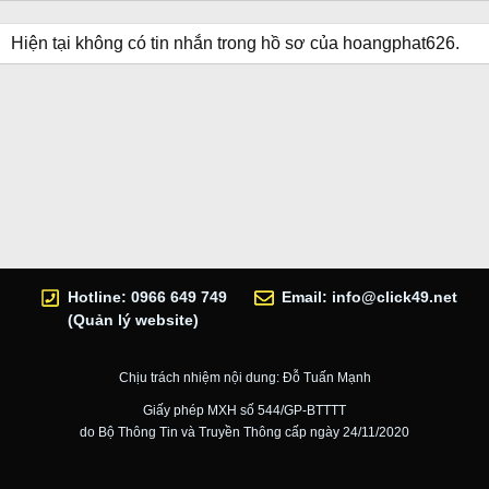
Hiện tại không có tin nhắn trong hồ sơ của hoangphat626.
Hotline: 0966 649 749
Email:
info@click49.net
(Quản lý website)
Chịu trách nhiệm nội dung: Đỗ Tuấn Mạnh
Giấy phép MXH số 544/GP-BTTTT
do Bộ Thông Tin và Truyền Thông cấp ngày 24/11/2020