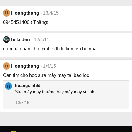
H
Hoangthang
13/4/15
0945451406 ( Thắng)
bi.la.den
12/4/15
uhm ban,ban cho minh sdt de tien len he nha
H
Hoangthang
1/4/15
Can tim cho hoc sửa máy may tai bao loc
hoangsinhld
H
Sửa máy may thường hay máy may vi tính
10/8/15