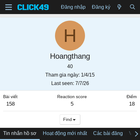
Đăng nhập
Đăng ký
H
Hoangthang
40
Tham gia ngày
1/4/15
Last seen
7/7/26
Bài viết
Reaction score
Điểm
158
5
18
Find
Tin nhắn hồ sơ
Hoạt động mới nhất
Các bài đăng
Về tô