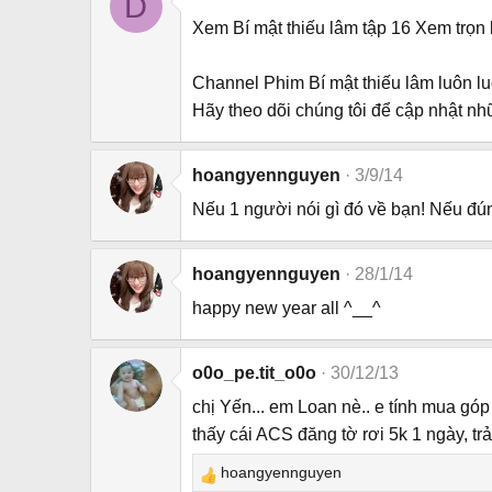
D
Xem Bí mật thiếu lâm tập 16 Xem trọn 
Channel Phim Bí mật thiếu lâm luôn l
Hãy theo dõi chúng tôi để cập nhật nh
hoangyennguyen
3/9/14
Nếu 1 người nói gì đó về bạn! Nếu đún
hoangyennguyen
28/1/14
happy new year all ^__^
o0o_pe.tit_o0o
30/12/13
chị Yến... em Loan nè.. e tính mua góp
thấy cái ACS đăng tờ rơi 5k 1 ngày, trả
hoangyennguyen
R