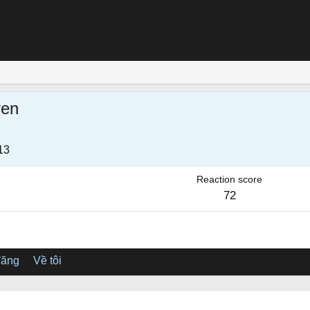
yen
13
Reaction score
72
đăng
Về tôi