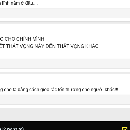
lĩnh nằm ở đâu....
C CHO CHÍNH MÌNH
ẾT THẤT VỌNG NÀY ĐẾN THẤT VỌNG KHÁC
g cho ta bằng cách gieo rắc tổn thương cho người khác!!!
 lý website)