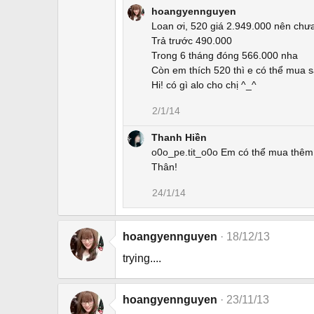
e
hoangyennguyen
a
Loan ơi, 520 giá 2.949.000 nên chưa
c
Trả trước 490.000
t
Trong 6 tháng đóng 566.000 nha
i
Còn em thích 520 thì e có thể mua s
o
Hi! có gì alo cho chị ^_^
n
2/1/14
s
:
Thanh Hiền
o0o_pe.tit_o0o
Em có thể mua thêm 
Thân!
24/1/14
hoangyennguyen
18/12/13
trying....
hoangyennguyen
23/11/13