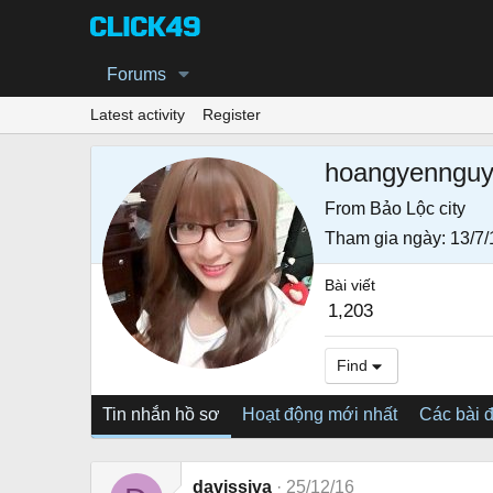
Forums
Latest activity
Register
hoangyenngu
From
Bảo Lộc city
Tham gia ngày
13/7/
Bài viết
1,203
Find
Tin nhắn hồ sơ
Hoạt động mới nhất
Các bài 
davissiva
25/12/16