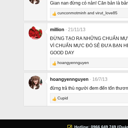
Gian nan đừng có nản! Căn bản là bản 
cunconmotminh
and
virut_love85
R
e
a
million
21/11/13
c
ĐỪNG TẠO RA NHỮNG CHUẨN MỰ
t
VÌ CHUẨN MỰC ĐÓ SẺ ĐƯA BẠN H
i
o
GOOD DAY
n
hoangyennguyen
s
R
:
e
a
hoangyennguyen
16/7/13
c
đừng trả thù người đem đến tổn thươn
t
i
Cupid
R
o
e
n
a
s
c
:
t
Hotline: 0966 649 749 (Quản