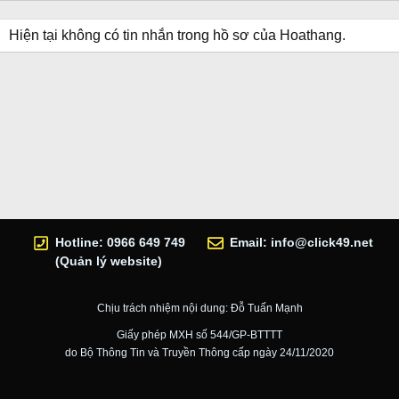
Hiện tại không có tin nhắn trong hồ sơ của Hoathang.
Hotline: 0966 649 749
Email:
info@click49.net
(Quản lý website)
Chịu trách nhiệm nội dung: Đỗ Tuấn Mạnh
Giấy phép MXH số 544/GP-BTTTT
do Bộ Thông Tin và Truyền Thông cấp ngày 24/11/2020