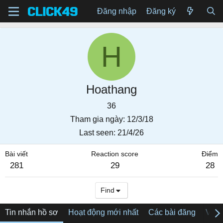
Đăng nhập
Đăng ký
H
Hoathang
36
Tham gia ngày
12/3/18
Last seen
21/4/26
Bài viết
Reaction score
Điểm
281
29
28
Find
Tin nhắn hồ sơ
Hoạt động mới nhất
Các bài đăng
Về tô