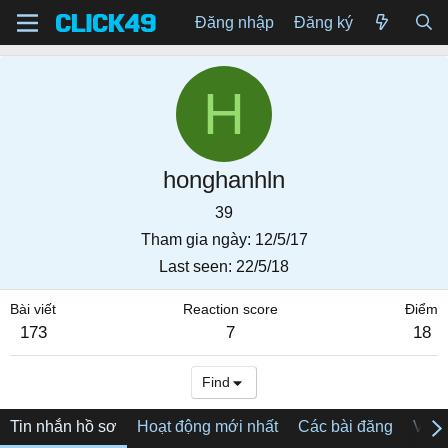
Đăng nhập
Đăng ký
H
honghanhln
39
Tham gia ngày
12/5/17
Last seen
22/5/18
Bài viết
Reaction score
Điểm
173
7
18
Find
Tin nhắn hồ sơ
Hoạt động mới nhất
Các bài đăng
Về tô