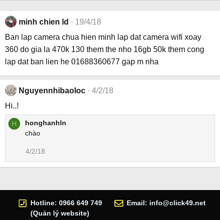
minh chien ld
19/4/18
Ban lap camera chua hien minh lap dat camera wifi xoay
360 do gia la 470k 130 them the nho 16gb 50k them cong
lap dat ban lien he 01688360677 gap m nha
Nguyennhibaoloc
4/2/18
Hi..!
honghanhln
H
chào
4/2/18
Hotline: 0966 649 749
Email:
info@click49.net
(Quản lý website)