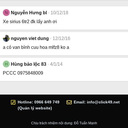
N
Nguyễn Hưng bl
10/12/18
Xe sirius 6tr2 đk lấy anh ơi
nguyen viet dung
12/12/16
a có van bình cuu hoa mlfz8 ko a
H
Hùng bảo lộc 83
4/1/14
PCCC 0975848009
Hotline: 0966 649 749
Email:
info@click49.net
(Quản lý website)
Chịu trách nhiệm nội dung: Đỗ Tuấn Mạnh