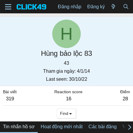
Đăng nhập
Đăng ký
H
Hùng bảo lộc 83
43
Tham gia ngày
4/1/14
Last seen
30/10/22
Bài viết
Reaction score
Điểm
319
16
28
Find
Tin nhắn hồ sơ
Hoạt động mới nhất
Các bài đăng
Về tô