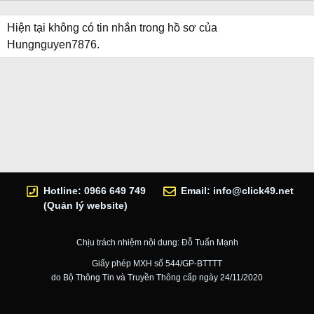
Hiện tại không có tin nhắn trong hồ sơ của
Hungnguyen7876.
Hotline: 0966 649 749
Email:
info@click49.net
(Quản lý website)
Chịu trách nhiệm nội dung: Đỗ Tuấn Mạnh
Giấy phép MXH số 544/GP-BTTTT
do Bộ Thông Tin và Truyền Thông cấp ngày 24/11/2020