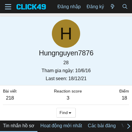
Đăng nhập
Đăng ký
H
Hungnguyen7876
28
Tham gia ngày
10/6/16
Last seen
18/12/21
Bài viết
Reaction score
Điểm
218
3
18
Find
Tin nhắn hồ sơ
Hoạt động mới nhất
Các bài đăng
Về tô