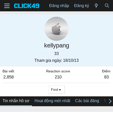
Đăng nhập
Đăng ký
kellypang
33
Tham gia ngày
18/10/13
Bài viết
Reaction score
Điểm
2,858
210
83
Find
Tin nhắn hồ sơ
Hoạt động mới nhất
Các bài đăng
Về tô