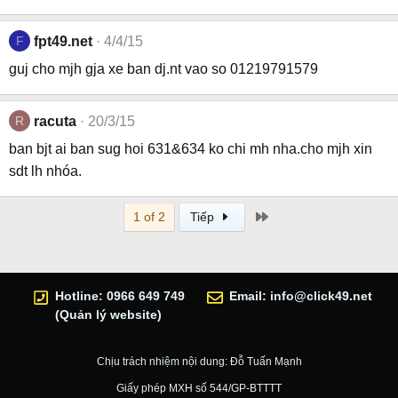
F
fpt49.net
4/4/15
guj cho mjh gja xe ban dj.nt vao so 01219791579
R
racuta
20/3/15
ban bjt ai ban sug hoi 631&634 ko chi mh nha.cho mjh xin
sdt lh nhóa.
Last
1 of 2
Tiếp
Hotline: 0966 649 749
Email:
info@click49.net
(Quản lý website)
Chịu trách nhiệm nội dung: Đỗ Tuấn Mạnh
Giấy phép MXH số 544/GP-BTTTT