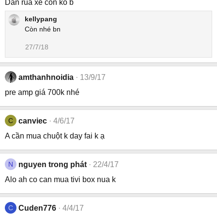
Dàn rua xe con ko b
t
i
kellypang
o
Còn nhé bn
n
s
27/7/18
:
amthanhnoidia
13/9/17
pre amp giá 700k nhé
C
canviec
4/6/17
A cần mua chuột k day fai k ạ
N
nguyen trong phát
22/4/17
Alo ah co can mua tivi box nua k
C
Cuden776
4/4/17