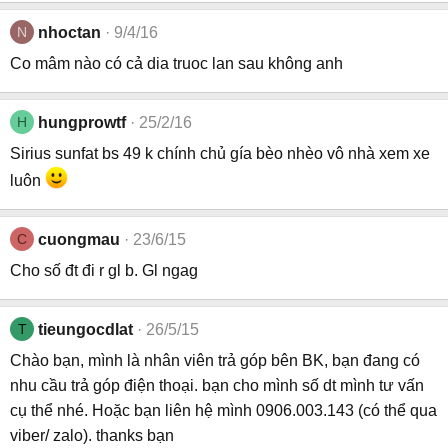
N
nhoctan
9/4/16
Co mâm nào có cả dia truoc lan sau không anh
H
hungprowtf
25/2/16
Sirius sunfat bs 49 k chính chủ gía bèo nhèo vô nhà xem xe
luôn
C
cuongmau
23/6/15
Cho số đt đi r gl b. Gl ngag
T
tieungocdlat
26/5/15
Chào bạn, mình là nhân viên trả góp bên BK, bạn đang có
nhu cầu trả góp điện thoại. bạn cho mình số dt mình tư vấn
cụ thể nhé. Hoặc bạn liên hệ mình 0906.003.143 (có thể qua
viber/ zalo). thanks bạn