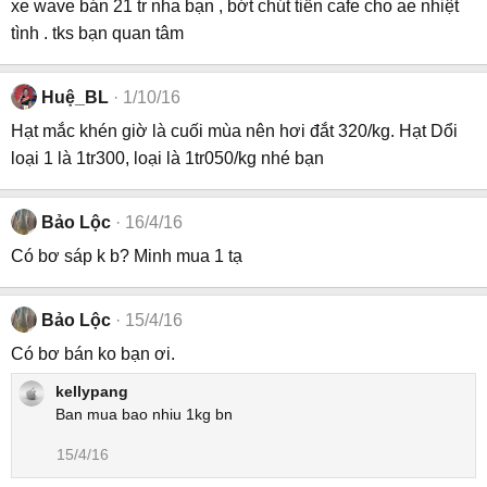
xe wave bán 21 tr nha bạn , bớt chút tiền cafe cho ae nhiệt
tình . tks bạn quan tâm
Huệ_BL
1/10/16
Hạt mắc khén giờ là cuối mùa nên hơi đắt 320/kg. Hạt Dổi
loại 1 là 1tr300, loại là 1tr050/kg nhé bạn
Bảo Lộc
16/4/16
Có bơ sáp k b? Minh mua 1 tạ
Bảo Lộc
15/4/16
Có bơ bán ko bạn ơi.
kellypang
Ban mua bao nhiu 1kg bn
15/4/16