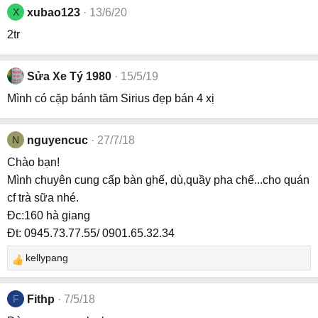
X
xubao123
13/6/20
2tr
Sửa Xe Tý 1980
15/5/19
Mình có cặp bánh tăm Sirius đẹp bán 4 xị
N
nguyencuc
27/7/18
Chào bạn!
Mình chuyên cung cấp bàn ghế, dù,quầy pha chế...cho quán
cf trà sữa nhé.
Đc:160 hà giang
Đt: 0945.73.77.55/ 0901.65.32.34
kellypang
R
e
a
F
Fithp
7/5/18
c