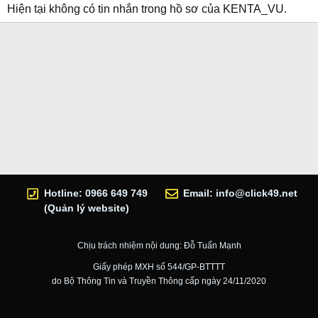
Hiện tại không có tin nhắn trong hồ sơ của KENTA_VU.
Hotline: 0966 649 749
Email:
info@click49.net
(Quản lý website)
Chịu trách nhiệm nội dung: Đỗ Tuấn Mạnh
Giấy phép MXH số 544/GP-BTTTT
do Bộ Thông Tin và Truyền Thông cấp ngày 24/11/2020