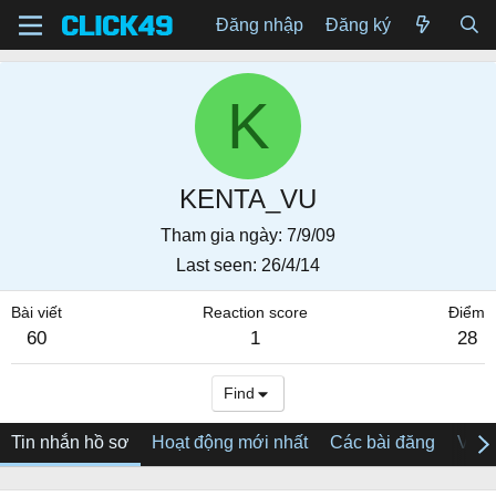
Đăng nhập
Đăng ký
K
KENTA_VU
Tham gia ngày
7/9/09
Last seen
26/4/14
Bài viết
Reaction score
Điểm
60
1
28
Find
Tin nhắn hồ sơ
Hoạt động mới nhất
Các bài đăng
Về tô