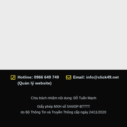
Hotline: 0966 649 749
Email:
info@click49.net
(Quản lý website)
Chịu trách nhiệm nội dung: Đỗ Tuấn Mạnh
Giấy phép MXH số 544/GP-BTTTT
do Bộ Thông Tin và Truyền Thông cấp ngày 24/11/2020