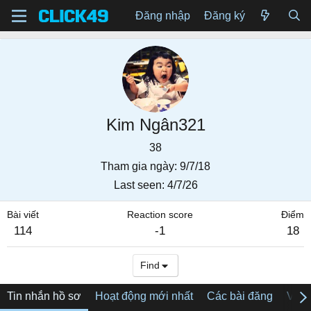
Đăng nhập
Đăng ký
Kim Ngân321
38
Tham gia ngày
9/7/18
Last seen
4/7/26
Bài viết
Reaction score
Điểm
114
-1
18
Find
Tin nhắn hồ sơ
Hoạt động mới nhất
Các bài đăng
Về tô