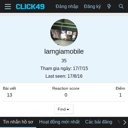
Đăng nhập
Đăng ký
lamgiamobile
35
Tham gia ngày
17/7/15
Last seen
17/8/16
Bài viết
Reaction score
Điểm
13
0
1
Find
Tin nhắn hồ sơ
Hoạt động mới nhất
Các bài đăng
Về tô