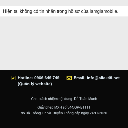
Hiện tại không có tin nhắn trong hồ sơ của lamgiamobile.
Hotline: 0966 649 749
Email:
info@click49.net
(Quản lý website)
Chịu trách nhiệm nội dung: Đỗ Tuấn Mạnh
Giấy phép MXH số 544/GP-BTTTT
do Bộ Thông Tin và Truyền Thông cấp ngày 24/11/2020