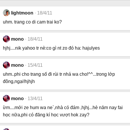
lightmoon
18/4/11
uhm. trang co di cam trai ko?
mono
18/4/11
hjhj....nik yahoo tr nè:co gì nt zo đó ha: hajulyes
mono
15/4/11
uhm..phi cho trang số đi rùi tr nhá wa cho!^^...trong lớp
đông,ngại!hjhjh
mono
13/4/11
ừm....mới ze hum wa ne`,nhà có đám ,hjhj...hè năm nay fai
học nữa,phi có đăng kí học vượt hok zay?