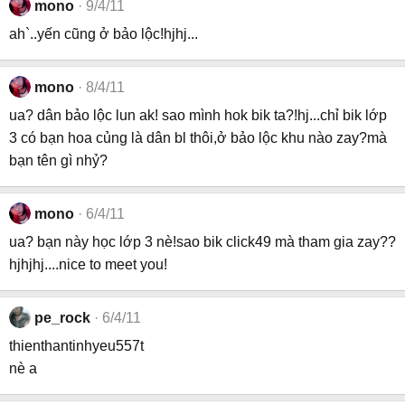
mono
9/4/11
ah`..yến cũng ở bảo lộc!hjhj...
mono
8/4/11
ua? dân bảo lộc lun ak! sao mình hok bik ta?!hj...chỉ bik lớp
3 có bạn hoa củng là dân bl thôi,ở bảo lộc khu nào zay?mà
bạn tên gì nhỷ?
mono
6/4/11
ua? bạn này học lớp 3 nè!sao bik click49 mà tham gia zay??
hjhjhj....nice to meet you!
pe_rock
6/4/11
thienthantinhyeu557t
nè a