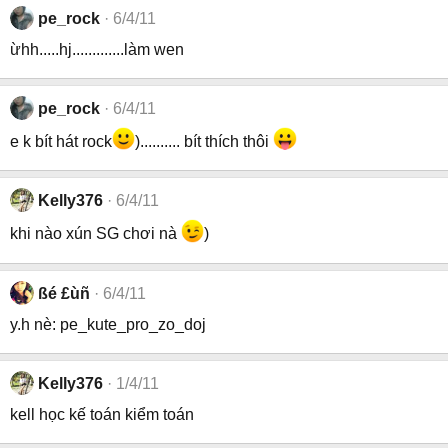
pe_rock
6/4/11
ừhh.....hj.............làm wen
pe_rock
6/4/11
e k bít hát rock
).......... bít thích thôi
Kelly376
6/4/11
khi nào xún SG chơi nà
)
ßé £ùñ
6/4/11
y.h nè: pe_kute_pro_zo_doj
Kelly376
1/4/11
kell học kế toán kiểm toán