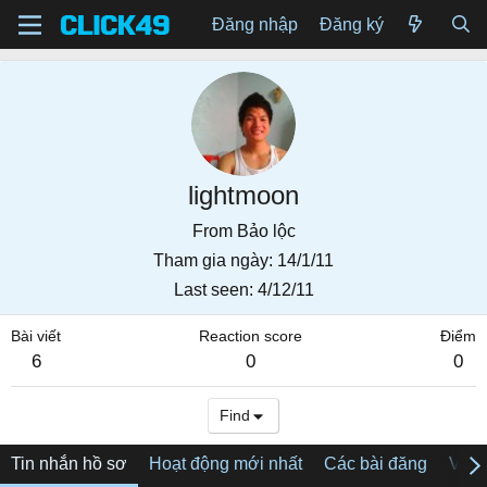
Đăng nhập
Đăng ký
lightmoon
From
Bảo lộc
Tham gia ngày
14/1/11
Last seen
4/12/11
Bài viết
Reaction score
Điểm
6
0
0
Find
Tin nhắn hồ sơ
Hoạt động mới nhất
Các bài đăng
Về tô