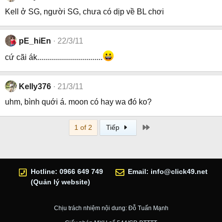
Kell ở SG, người SG, chưa có dịp về BL chơi
pE_hiEn
22/3/11
cứ cãi ák.................................
Kelly376
21/3/11
uhm, bình quới á. moon có hay wa đó ko?
Last
1 of 2
Tiếp
Hotline: 0966 649 749
Email:
info@click49.net
(Quản lý website)
Chịu trách nhiệm nội dung: Đỗ Tuấn Mạnh