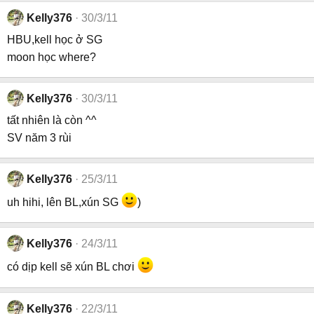
Kelly376
30/3/11
HBU,kell học ở SG
moon học where?
Kelly376
30/3/11
tất nhiên là còn ^^
SV năm 3 rùi
Kelly376
25/3/11
uh hihi, lên BL,xún SG
)
Kelly376
24/3/11
có dịp kell sẽ xún BL chơi
Kelly376
22/3/11