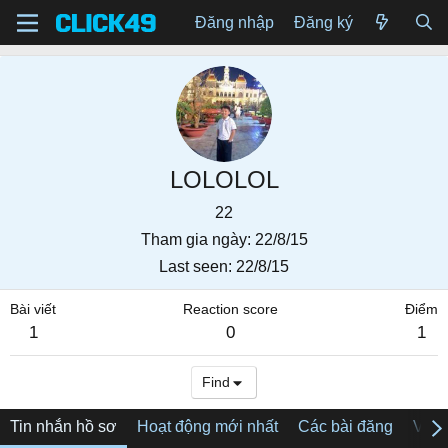
Đăng nhập
Đăng ký
LOLOLOL
22
Tham gia ngày
22/8/15
Last seen
22/8/15
Bài viết
Reaction score
Điểm
1
0
1
Find
Tin nhắn hồ sơ
Hoạt động mới nhất
Các bài đăng
Về tô