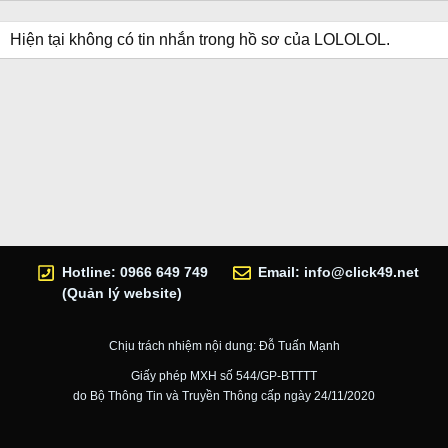
Hiện tại không có tin nhắn trong hồ sơ của LOLOLOL.
Hotline: 0966 649 749
Email:
info@click49.net
(Quản lý website)
Chịu trách nhiệm nội dung: Đỗ Tuấn Mạnh
Giấy phép MXH số 544/GP-BTTTT
do Bộ Thông Tin và Truyền Thông cấp ngày 24/11/2020