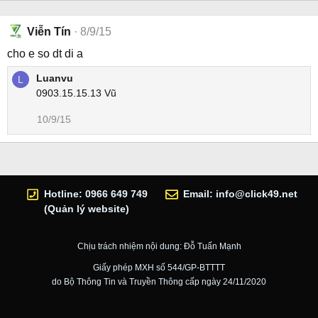
Viễn Tín
8/9/15
cho e so dt di a
Luanvu
L
0903.15.15.13 Vũ
10/9/15
Hotline: 0966 649 749
Email:
info@click49.net
(Quản lý website)
Chịu trách nhiệm nội dung: Đỗ Tuấn Mạnh
Giấy phép MXH số 544/GP-BTTTT
do Bộ Thông Tin và Truyền Thông cấp ngày 24/11/2020