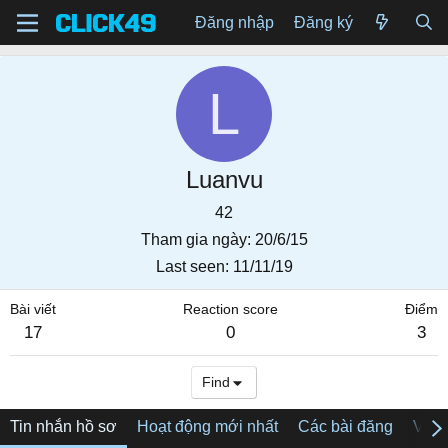
Đăng nhập
Đăng ký
L
Luanvu
42
Tham gia ngày
20/6/15
Last seen
11/11/19
Bài viết
Reaction score
Điểm
17
0
3
Find
Tin nhắn hồ sơ
Hoạt động mới nhất
Các bài đăng
Về tô